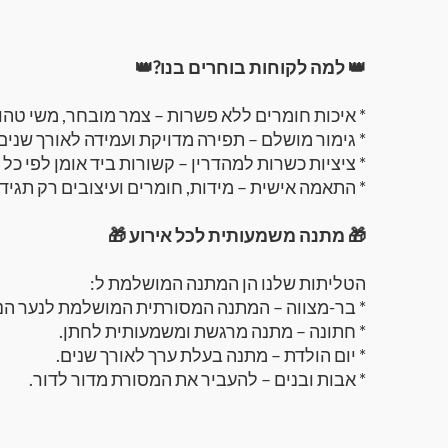
👑 למה לקוחות בוחרים בנו?👑
* איכות חומרים ללא פשרות – צמר מובחר, משי טהו
* גימור מושלם – תפירה מדויקת ועמידה לאורך שנים
* ציציות כשרות למהדרין – קשורות ביד אומן לפי כל 
* התאמה אישית – מידות, חומרים ועיצובים רק תגי
🎁 מתנה משמעותית לכל אירוע 🎁
הטליתות שלנו הן המתנה המושלמת ל:
* בר-מצווה – המתנה המסורתית המושלמת לנער הנכ
* חתונה – מתנה מרגשת ומשמעותית לחתן.
* יום הולדת – מתנה בעלת ערך לאורך שנים.
* אבות ובנים – להעביר את המסורת מדור לדור.