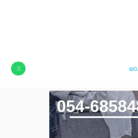
₪
0
Products
search