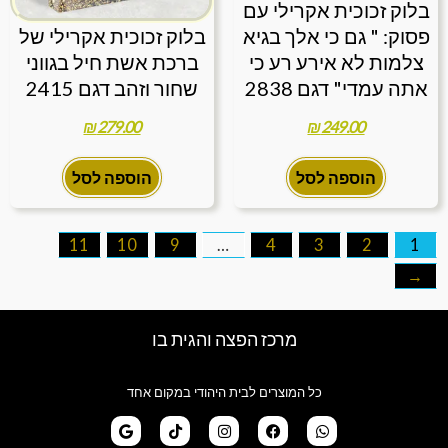
בלוק זכוכית אקרילי עם
פסוק: " גם כי אלך בגיא
בלוק זכוכית אקרילי של
צלמות לא אירע רע כי
ברכת אשת חיל בגווני
אתה עמדי" דגם 2838
שחור וזהב דגם 2415
₪
279.00
₪
249.00
הוספה לסל
הוספה לסל
11
10
9
…
4
3
2
1
←
מרכז הפצה והגית בו
כל המוצרים לבית היהודי במקום אחד