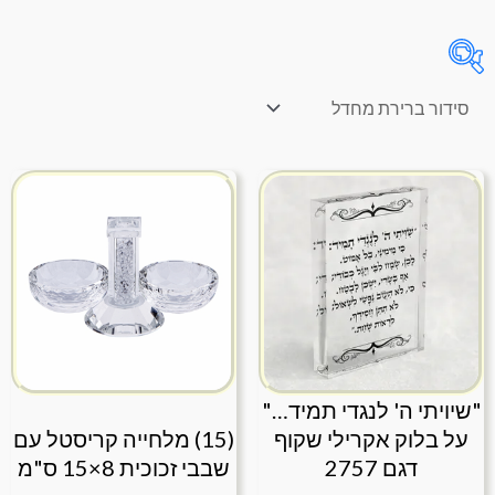
On sale
(46)
קטגוריות מוצרים
תגיות מוצר
"שיויתי ה' לנגדי תמיד…"
על בלוק אקרילי שקוף
(15) מלחייה קריסטל עם
דגם 2757
שבבי זכוכית 8×15 ס"מ