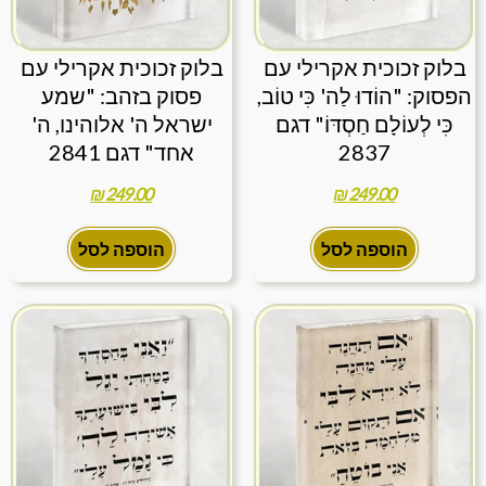
בלוק זכוכית אקרילי עם
בלוק זכוכית אקרילי עם
הפסוק: "הוֹדוּ לַה' כִּי טוֹב,
פסוק בזהב: "שמע
כִּי לְעוֹלָם חַסְדּוֹ" דגם
ישראל ה' אלוהינו, ה'
2837
אחד" דגם 2841
₪
249.00
₪
249.00
הוספה לסל
הוספה לסל