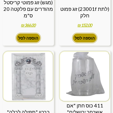
(מגש) זוג פמוטי קריסטל
(לתת 23001f) זוג פמוט
מהודרים עם פלקטה 20
חלק
ס"מ
₪
366.00
₪
152.00
הוספה לסל
הוספה לסל
411 כוס חתן "אם
אשכחך ירושלים"
ברכון "תפילה לכלה"