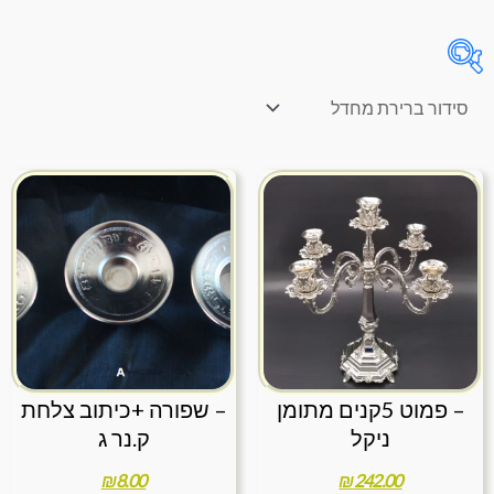
On sale
(46)
תגיות מוצר
– פמוט 5קנים מתומן
– שפורה +כיתוב צלחת
ניקל
ק.נר ג
₪
8.00
₪
242.00