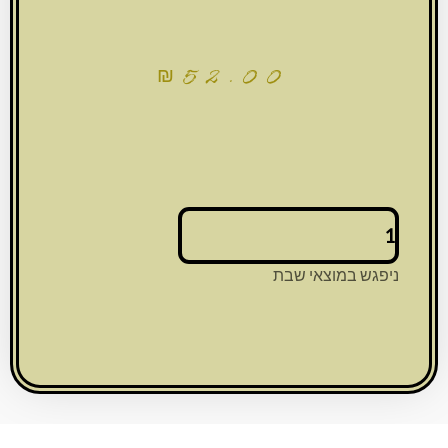
₪
52.00
כמות
של
ברכה
ניפגש במוצאי שבת
לתלייה
זכוכית
בלתי
שבירה
ברכת
הבית
23x28
ס"מ