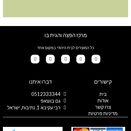
מרכז הפצה והגית בו
כל המוצרים לבית היהודי במקום אחד
G
T
I
F
W
o
i
n
a
h
קישורים
דברו איתנו
o
k
s
c
a
g
t
t
e
t
l
o
a
b
s
בית
0512333344
e
k
g
o
a
אודות
p
o
r
גם בווצאפ
a
k
p
צרו קשר
רבי עקיבא 1, נתיבות, ישראל
m
מדיניות פרטיות