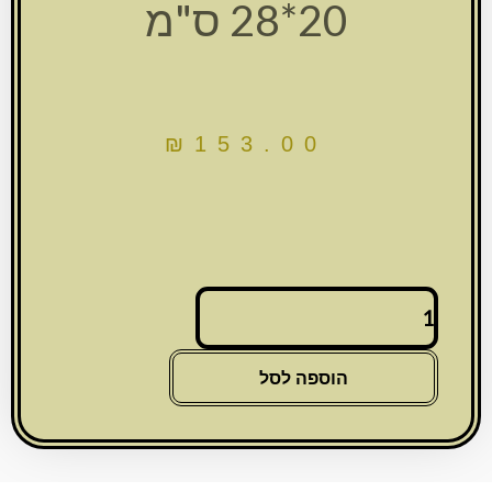
20*28 ס"מ
₪
153.00
כמות
של
מסגרת
זכוכית
הוספה לסל
עם
אבנים
לבנות
ופלקטה
אשר