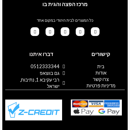
מרכז הפצה והגית בו
כל המוצרים לבית היהודי במקום אחד
G
T
I
F
W
o
i
n
a
h
קישורים
דברו איתנו
o
k
s
c
a
g
t
t
e
t
l
o
a
b
s
בית
0512333344
e
k
g
o
a
אודות
p
o
r
גם בווצאפ
a
k
p
צרו קשר
רבי עקיבא 1, נתיבות,
m
מדיניות פרטיות
ישראל