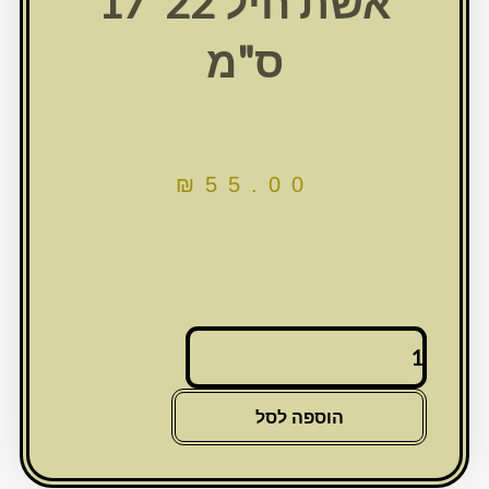
אשת חיל 22*17
ס"מ
₪
55.00
כמות
של
מסגרת
מראה
הוספה לסל
עם
נצנצים
מזכוכית