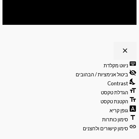
ריט נגישות
close
פתיחה
וסגירה
keyb
ניווט מקלדת
של
visibili
תפריט
ביטול אנימציות / הבהובים
הנגישות
nights
Contrast
format
הגדלת טקסט
text_f
הקטנת טקסט
font_do
גופן קריא
ti
סימון כותרות
li
סימון קישורים ולחצנים