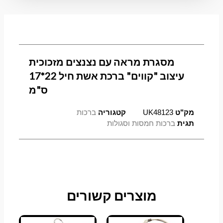
עיצוב
"קווים"
ברכת
אשת
חיל
מסגרת מראה עם נצנצים מזכוכית
22*17
ס"מ
עיצוב "קווים" ברכת אשת חיל 22*17
ס"מ
מק"ט
UK48123
קטגוריה
ברכות
תגית
ברכות חמסות וסגולות
מוצרים קשורים