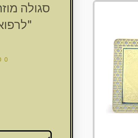
"לרפוא
00
ג
כמות