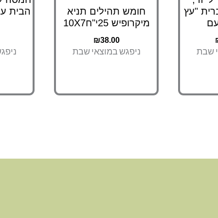
ית "עץ
חומש תהילים תניא
עם
מיקרופיש 25י"ח10X7
₪
38.00
י שבת
ניפגש במוצאי שבת
ניפג