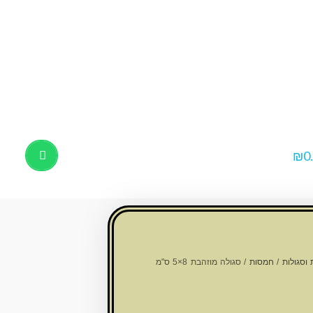
₪
0
Products
search
וסגולות
/
חמסות
/ סגולה מוזהבת 8×5 ס"מ