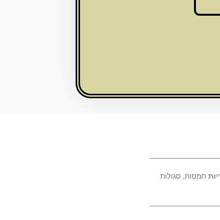
יות
חמסות
,
סגולות