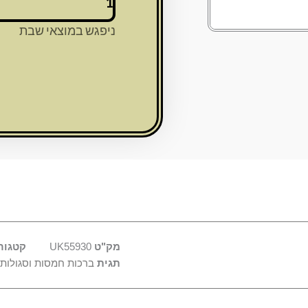
של
סגולה
ניפגש במוצאי שבת
מוזהבת
8x5
ס"מ
"לרפואה
שלמה"
מק"ט
UK55930
קטגור
תגית
ברכות חמסות וסגולות