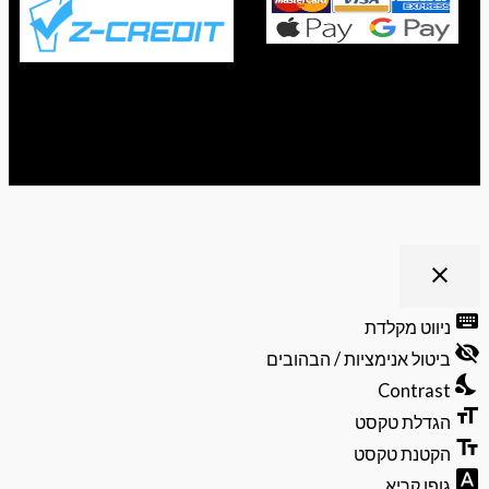
ריט נגישות
close
פתיחה
וסגירה
keyb
ניווט מקלדת
של
visibili
תפריט
ביטול אנימציות / הבהובים
הנגישות
nights
Contrast
format
הגדלת טקסט
text_f
הקטנת טקסט
font_do
גופן קריא