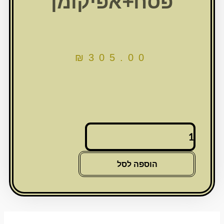
פסח+אפיקומן
₪
305.00
כמות
של
סט
פסח
הוספה לסל
מהודר
דמוי
עור
2
חלקים