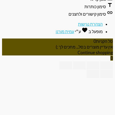
ti
סימון כותרות
li
סימון קישורים ולחצנים
הצהרת נגישות
favorite
אהבה
מופעל ב
ע״י
עמית מורנו
 הקניות
0
ן עדיין מוצרים בסל... מחכים לך ;)
Continue shoppi