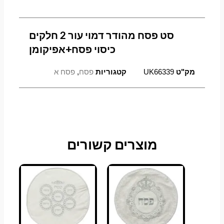
כיסוי
פסח+אפיקומן
סט פסח מהודר דמוי עור 2 חלקים
כיסוי פסח+אפיקומן
מק"ט
UK66339
קטגוריות
פסח
,
פסח א
מוצרים קשורים