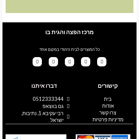
מרכז הפצה והגית בו
כל המוצרים לבית היהודי במקום אחד
G
T
I
F
W
o
i
n
a
h
קישורים
דברו איתנו
o
k
s
c
a
g
t
t
e
t
l
o
a
b
s
בית
0512333344
e
k
g
o
a
אודות
p
o
r
גם בווצאפ
a
k
p
צרו קשר
רבי עקיבא 1, נתיבות,
m
מדיניות פרטיות
ישראל