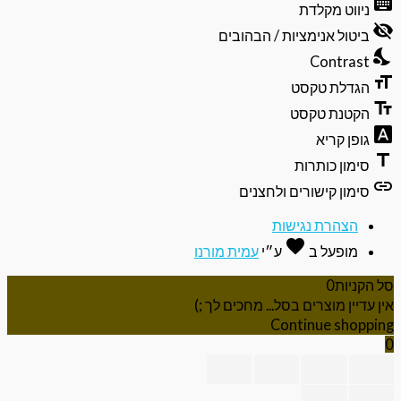
keyb
ניווט מקלדת
של
visibili
תפריט
ביטול אנימציות / הבהובים
הנגישות
nights
Contrast
format
הגדלת טקסט
text_f
הקטנת טקסט
font_do
גופן קריא
ti
סימון כותרות
li
סימון קישורים ולחצנים
הצהרת נגישות
favorite
אהבה
מופעל ב
ע״י
עמית מורנו
 הקניות
0
ן עדיין מוצרים בסל... מחכים לך ;)
Continue shoppi