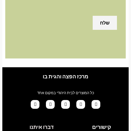
מרכז הפצה והגית בו
כל המוצרים לבית היהודי במקום אחד
G
T
I
F
W
o
i
n
a
h
קישורים
דברו איתנו
o
k
s
c
a