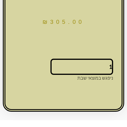
₪
305.00
כמות
של
צלחת
ניפגש במוצאי שבת
ראש
השנה
מאלומניום
מרוקע
ואמייל
זהב
36
ס"מ