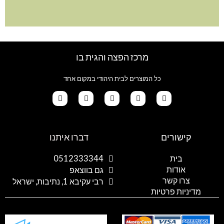
מרכז הפצה והגית בו
כל המוצרים לבית היהודי במקום אחד
G
T
I
F
W
o
i
n
a
h
קישורים
דברו איתנו
o
k
s
c
a
g
t
t
e
t
l
o
a
b
s
בית
0512333344
e
k
g
o
a
אודות
p
o
r
גם בווצאפ
a
k
p
צרו קשר
רבי עקיבא 1, נתיבות, ישראל
m
מדיניות פרטיות