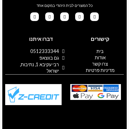
כל המוצרים לבית היהודי במקום אחד
G
T
I
F
W
o
i
n
a
h
קישורים
דברו איתנו
o
k
s
c
a
g
t
t
e
t
l
o
a
b
s
בית
0512333344
e
k
g
o
a
אודות
p
o
r
גם בווצאפ
a
k
p
צרו קשר
רבי עקיבא 1, נתיבות,
m
מדיניות פרטיות
ישראל