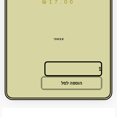
₪
17.00
צבעוני
כמות
של
כיפה
בד
הוספה לסל
מהודרת
גודל
3
-
18
ס"מ