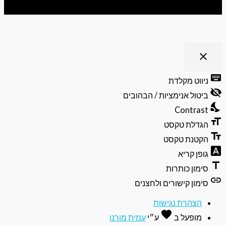
 נגישות
clo
פתיחה
וסגירה
יווט מקלדת
של
תפריט
יטול אנימציות / הבהובים
הנגישות
Contras
גדלת טקסט
קטנת טקסט
ופן קריא
ימון כותרות
ימון קישורים ולחצנים
הצהרת נגישות
favorite
אהבה
מופעל ב
ע״י
עמית מורנו