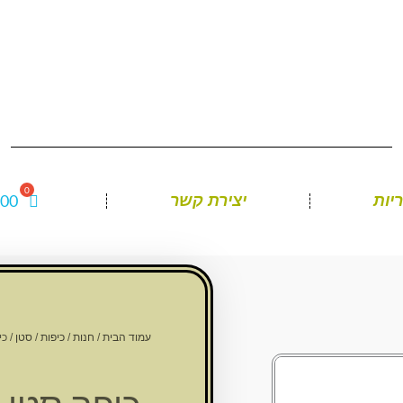
.00
יות
יצירת קשר
עמוד הבית
/
חנות
/
כיפות
/
סטן
/ כיפ