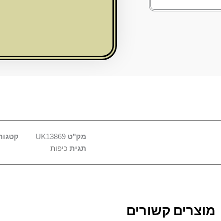
לבנה
15
ס"מ
מק"ט
UK13869
קטגור
תגית
כיפות
מוצרים קשורים