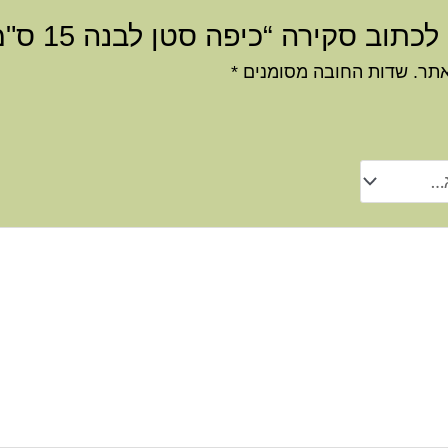
תוב סקירה “כיפה סטן לבנה 15 ס"מ”
אתר.
שדות החובה מסומנים
*