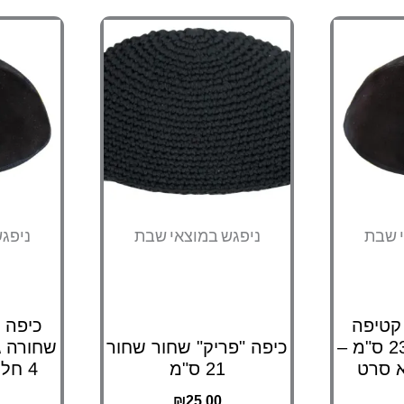
י שבת
ניפגש במוצאי שבת
ניפג
קטיפה
כיפה 
שחורה גודל 7 23 ס"מ –
כיפה "פריק" שחור שחור
21 ס"מ
4 חלקים ללא סרט
₪
25.00