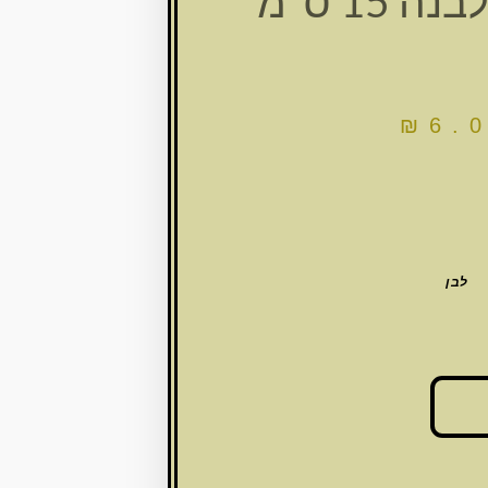
 15 ס"מ
₪
6.
לבן