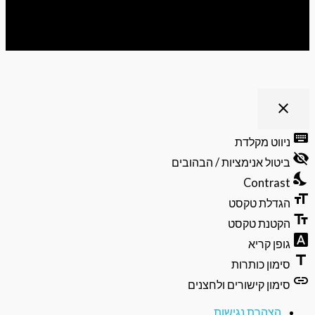
ריט נגישות
close
פתיחה
וסגירה
keyb
ניווט מקלדת
של
visibili
תפריט
ביטול אנימציות / הבהובים
הנגישות
nights
Contrast
format
הגדלת טקסט
text_f
הקטנת טקסט
font_do
גופן קריא
ti
סימון כותרות
li
סימון קישורים ולחצנים
הצהרת נגישות