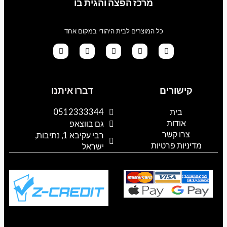
מרכז הפצה והגית בו
כל המוצרים לבית היהודי במקום אחד
G
T
I
F
W
o
i
n
a
h
קישורים
דברו איתנו
o
k
s
c
a
g
t
t
e
t
l
o
a
b
s
בית
0512333344
e
k
g
o
a
אודות
p
o
r
גם בווצאפ
a
k
p
צרו קשר
רבי עקיבא 1, נתיבות,
m
מדיניות פרטיות
ישראל