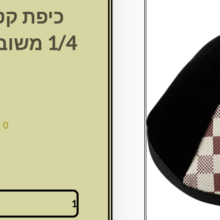
כיפת קט
00
כמות
של
כיפת