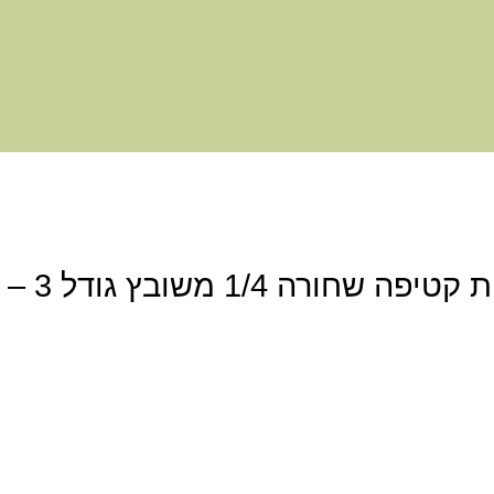
היה הראשון לכתוב סקירה “כיפת קטיפה שחורה 1/4 משובץ גודל 3 –