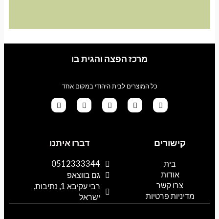
מרכז הפצה והגית בו
כל המוצרים לבית היהודי במקום אחד
G
T
I
F
W
o
i
n
a
h
קישורים
דברו איתנו
o
k
s
c
a
g
t
t
e
t
l
o
a
b
s
בית
0512333344
e
k
g
o
a
אודות
p
o
r
גם בווצאפ
a
k
p
צרו קשר
רבי עקיבא 1, נתיבות,
m
מדיניות פרטיות
ישראל