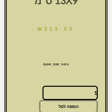
13X9 ס"מ
₪
213.00
גימור כסף, שקוף
כמות
של
011
קופת
הוספה לסל
צדקה