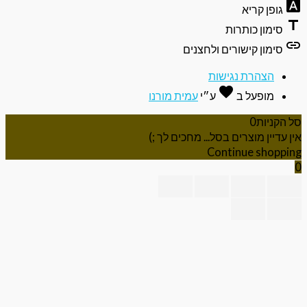
ופן קריא
ימון כותרות
ימון קישורים ולחצנים
הצהרת נגישות
favorite
אהבה
מופעל ב
ע״י
עמית מורנו
ניות
0
יין מוצרים בסל... מחכים לך ;)
Continue shop