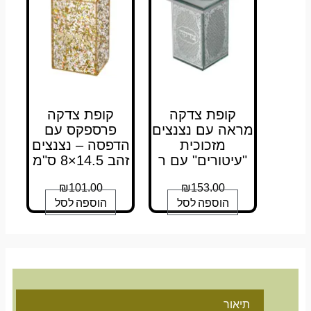
קופת צדקה
קופת צדקה
מראה עם נצנצים
פרספקס עם
מזכוכית
הדפסה – נצנצים
"עיטורים" עם ר
זהב 14.5×8 ס"מ
₪
101.00
₪
153.00
הוספה לסל
הוספה לסל
תיאור