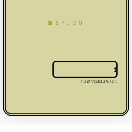
₪
67.00
כמות
של
מזוזה
ניפגש במוצאי שבת
זכוכית
מהודרת
עם
פלקטה
"ירושלים"
15
ס"מ