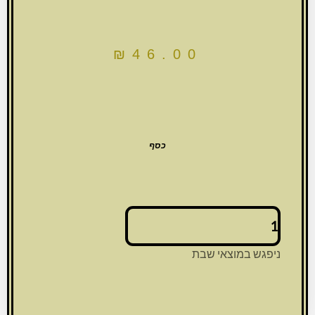
₪
46.00
כסף
כמות
של
מזוזה
ניפגש במוצאי שבת
אלומיניום
15
ס"מ
בגוון