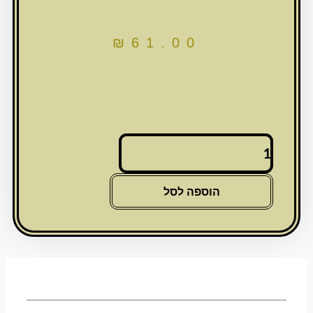
₪
61.00
כמות
של
מזוזה
מתכת
הוספה לסל
מהודרת
עם
עיטור
"איקסים"
-
15
ס"מ