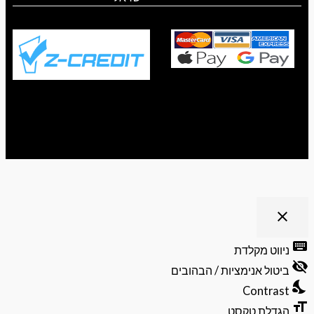
ריט נגישות
close
פתיחה
וסגירה
keyb
ניווט מקלדת
של
visibili
תפריט
ביטול אנימציות / הבהובים
הנגישות
nights
Contrast
format
הגדלת טקסט