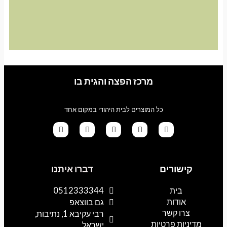
מרכז הפצה והגית בו
כל המוצרים לבית היהודי במקום אחד
G
T
I
F
W
o
i
n
a
h
קישורים
דברו איתנו
o
k
s
c
a
g
t
t
e
t
l
o
a
b
s
בית
0512333344
e
k
g
o
a
אודות
p
o
r
גם בווצאפ
a
k
p
צרו קשר
רבי עקיבא 1, נתיבות,
m
מדיניות פרטיות
ישראל