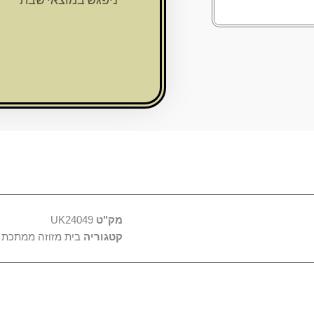
מתכת
מהודרת
עם
עיטור
"אלכסונים"
-
12
ס"מ
מק"ט
UK24049
קטגוריה
בית מזוזה ממתכת