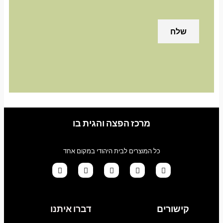
מרכז הפצה והגית בו
כל המוצרים לבית היהודי במקום אחד
G
T
I
F
W
o
i
n
a
h
קישורים
דברו איתנו
o
k
s
c
a
g
t
t
e
t