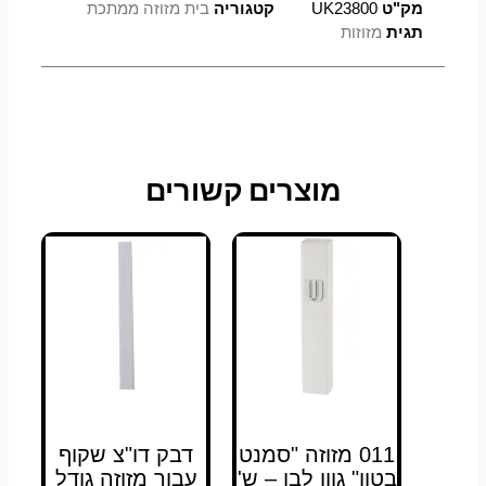
מק"ט
UK23800
קטגוריה
בית מזוזה ממתכת
תגית
מזוזות
מוצרים קשורים
011 מזוזה "סמנט
דבק דו"צ שקוף
בטון" גוון לבן – ש'
עבור מזוזה גודל