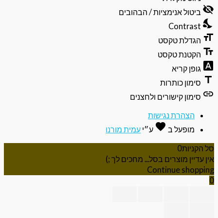
של
visibili
תפריט
ביטול אנימציות / הבהובים
הנגישות
nights
Contrast
format
הגדלת טקסט
text_f
הקטנת טקסט
font_do
גופן קריא
ti
סימון כותרות
li
סימון קישורים ולחצנים
הצהרת נגישות
favorite
אהבה
מופעל ב
ע״י
עמית מורנו
 הקניות
0
ן עדיין מוצרים בסל... מחכים לך ;)
Continue shoppi