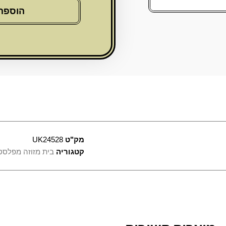
פלסטיק
הוספה
בז'
12
ס"מ
"ש"
כסף
עם
פקק
גומי
מק"ט
UK24528
קטגוריה
בית מזוזה מפלסט