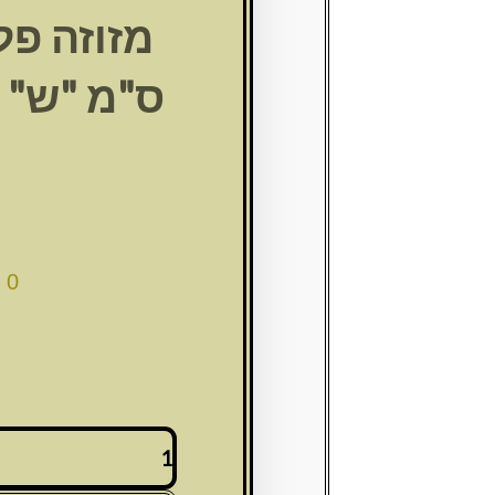
ס"מ "ש" 
00
כמות
של
מזוזה