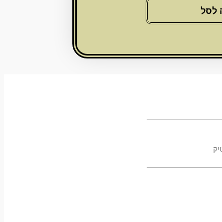
 לסל
יק