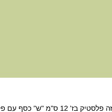
היה הראשון לכתוב סקירה “מזוזה פלסטיק בז' 12 ס"מ "ש" כסף