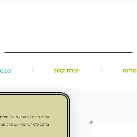
₪
0.00
וריות
יצירת קשר
עמוד הבית
/
חנות
/
מוצרי סת"ם
בז' 12 ס"מ "ש" כסף עם פקק גומי