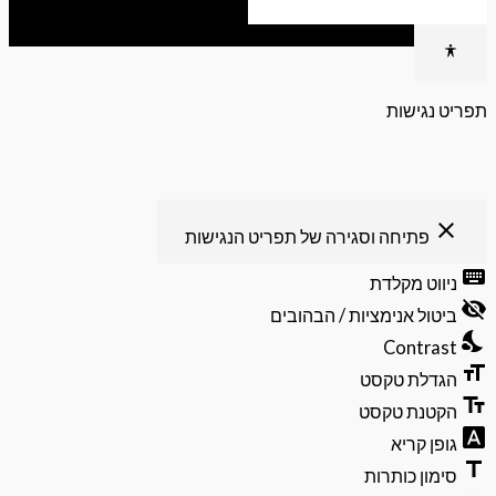
גישות
פתיחה וסגירה של תפריט הנגישות
ט מקלדת
ל אנימציות / הבהובים
Contr
לת טקסט
נת טקסט
 קריא
ן כותרות