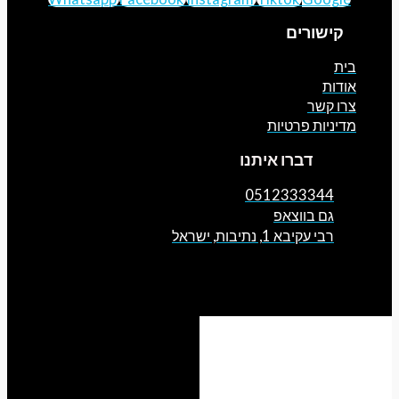
קישורים
ת
דות
ו קשר
יניות פרטיות
דברו איתנו
0512333344
גם בווצאפ
רבי עקיבא 1, נתיבות, ישראל