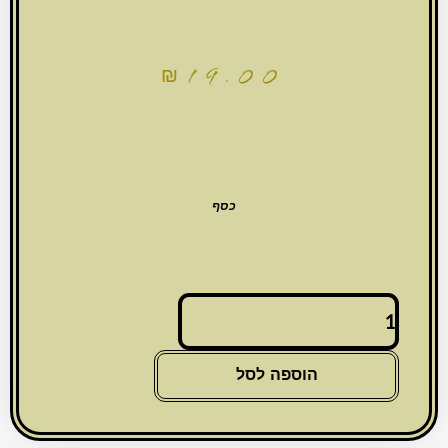
₪
19.00
כסף
כמות
של
מזוזה
פלסטיק
הוספה לסל
כסף
מנוקד
10