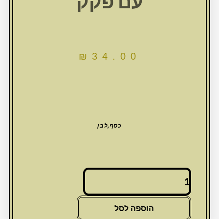
עם פקק
₪
34.00
כסף,לבן
כמות
של
מזוזה
פלסטיק
הוספה לסל
לבנה