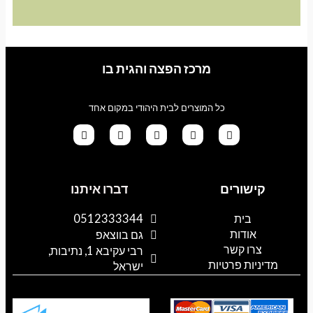
מרכז הפצה והגית בו
כל המוצרים לבית היהודי במקום אחד
G
T
I
F
W
o
i
n
a
h
קישורים
דברו איתנו
o
k
s
c
a
g
t
t
e
t
l
o
a
b
s
בית
0512333344
e
k
g
o
a
אודות
p
o
r
גם בווצאפ
a
k
p
צרו קשר
רבי עקיבא 1, נתיבות,
m
מדיניות פרטיות
ישראל