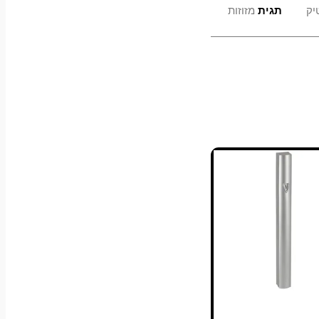
יק
תגית
מזוזות