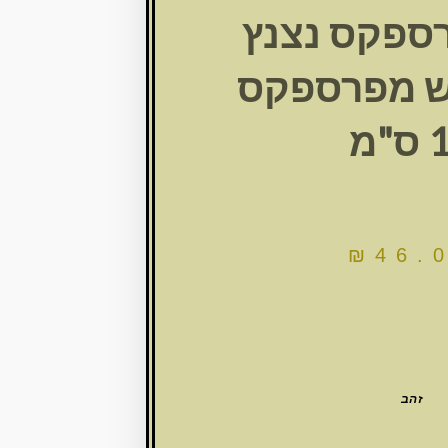
רספקס נצנץ
ש מפרספקס
"מ
₪
46.
זהב