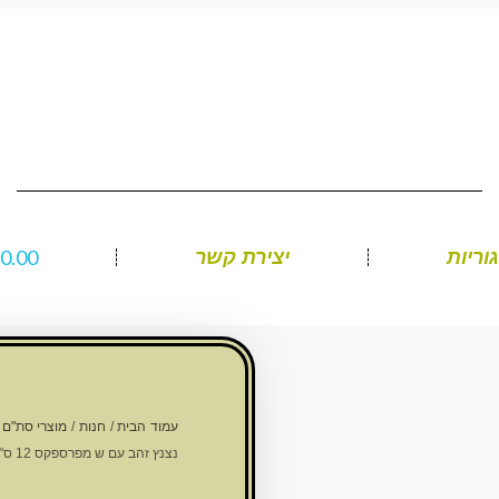
₪
0.00
וריות
יצירת קשר
עמוד הבית
/
חנות
/
מוצרי סת"ם
/
נצנץ זהב עם ש מפרספקס 12 ס"מ