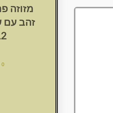
מזוזה פ
זהב עם 
12 ס
00