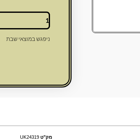
כמות
של
מזוזה
פרספקס
ניפגש במוצאי שבת
נצנץ
זהב
עם
ש
מפרספקס
12
ס"מ
מק"ט
UK24319