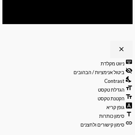
 נגישות
clo
פתיחה
וסגירה
יווט מקלדת
של
תפריט
יטול אנימציות / הבהובים
הנגישות
Contras
גדלת טקסט
קטנת טקסט
ופן קריא
ימון כותרות
ימון קישורים ולחצנים