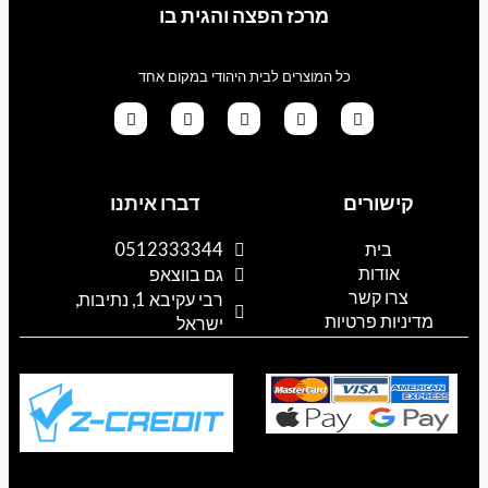
מרכז הפצה והגית בו
כל המוצרים לבית היהודי במקום אחד
G
T
I
F
W
o
i
n
a
h
קישורים
דברו איתנו
o
k
s
c
a
g
t
t
e
t
l
o
a
b
s
בית
0512333344
e
k
g
o
a
אודות
p
o
r
גם בווצאפ
a
k
p
צרו קשר
רבי עקיבא 1, נתיבות,
m
מדיניות פרטיות
ישראל