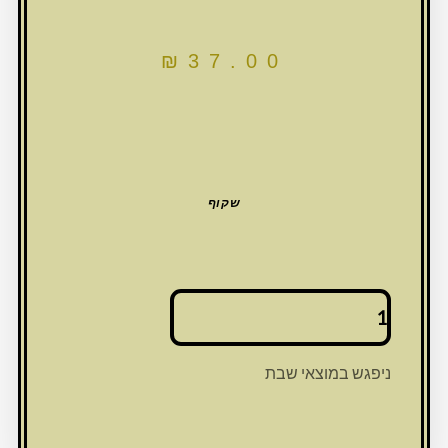
₪
37.00
שקוף
כמות
של
מזוזה
פרספקס
ניפגש במוצאי שבת
15
ס"מ
עם