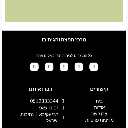
מרכז הפצה והגית בו
כל המוצרים לבית היהודי במקום אחד
G
T
I
F
W
o
i
n
a
h
קישורים
דברו איתנו
o
k
s
c
a
g
t
t
e
t
l
o
a
b
s
בית
0512333344
e
k
g
o
a
אודות
p
o
r
גם בווצאפ
a
k
p
צרו קשר
רבי עקיבא 1, נתיבות,
m
מדיניות פרטיות
ישראל