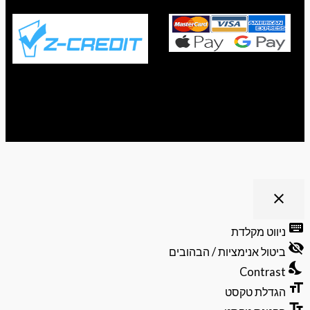
ריט נגישות
close
פתיחה
וסגירה
keyb
ניווט מקלדת
של
visibili
תפריט
ביטול אנימציות / הבהובים
הנגישות
nights
Contrast
format
הגדלת טקסט
text_f