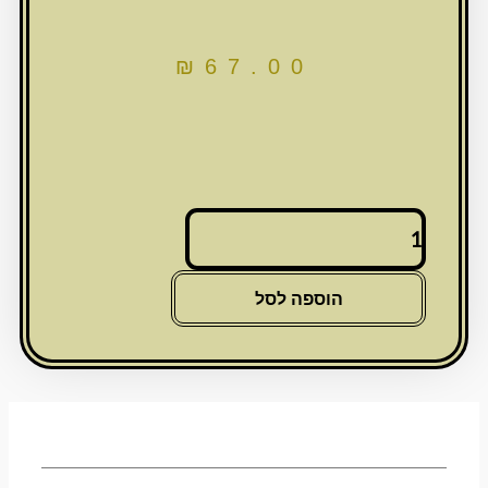
₪
67.00
כמות
של
מזוזה
סמנט
הוספה לסל
בטון
מהודרת
בטון
"כותל"
12
ס"מ