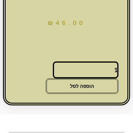
₪
46.00
כמות
של
מזוזה
פוליריזן
הוספה לסל
מהודרת
20
ס"מ
-
נצנצים
כסף