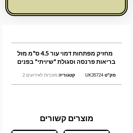
ס"מ
מזל
בריאות
פרנסה
וסגולת
"שיויתי"
בפנים
מחזיק מפתחות דמוי עור 4.5 ס"מ מזל
בריאות פרנסה וסגולת "שיויתי" בפנים
מק"ט
UK35724
קטגוריה
מזכרות לאירועים 2
למוצר
למוצר
למוצר
למוצר
טווח
טווח
טווח
טווח
מוצרים קשורים
זה
זה
זה
זה
מחירים:
מחירים:
מחירים:
מחירים:
יש
יש
יש
יש
מספר
מספר
מספר
מספר
עד
עד
עד
עד