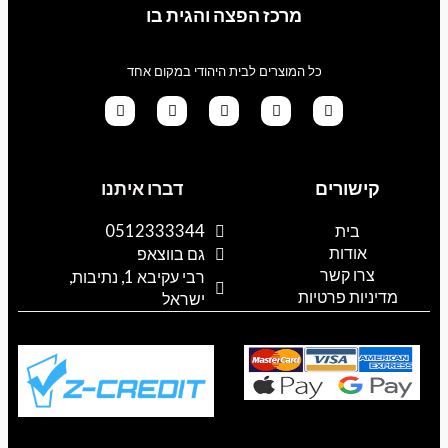
מרכז הפצה והגית בו
כל המוצרים לבית היהודי במקום אחד
G
T
I
F
W
o
i
n
a
h
קישורים
דברו איתנו
o
k
s
c
a
g
t
t
e
t
l
o
a
b
s
בית
0512333344
e
k
g
o
a
אודות
p
o
r
גם בווצאפ
a
k
p
צרו קשר
רבי עקיבא 1, נתיבות,
m
מדיניות פרטיות
ישראל