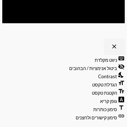
ריט נגישות
close
פתיחה
וסגירה
keyb
ניווט מקלדת
של
visibili
תפריט
ביטול אנימציות / הבהובים
הנגישות
nights
Contrast
format
הגדלת טקסט
text_f
הקטנת טקסט
font_do
גופן קריא
ti
סימון כותרות
li
סימון קישורים ולחצנים