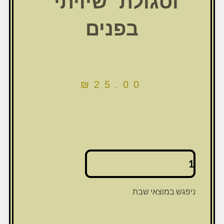
וסגולת "שיויתי"
בפנים
₪
25.00
כמות
של
מחזיק
מפתחות
ניפגש במוצאי שבת
דמוי
עור
4.5