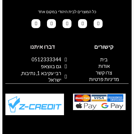
כל המוצרים לבית היהודי במקום אחד
G
T
I
F
W
o
i
n
a
h
קישורים
דברו איתנו
o
k
s
c
a
g
t
t
e
t
l
o
a
b
s
בית
0512333344
e
k
g
o
a
אודות
p
o
r
גם בווצאפ
a
k
p
צרו קשר
רבי עקיבא 1, נתיבות,
m
מדיניות פרטיות
ישראל