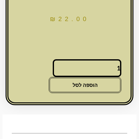
₪
22.00
כמות
של
מחזיק
מפתחות
הוספה לסל
זהב
-
אבני
חושן
ושיבוץ
אבנים