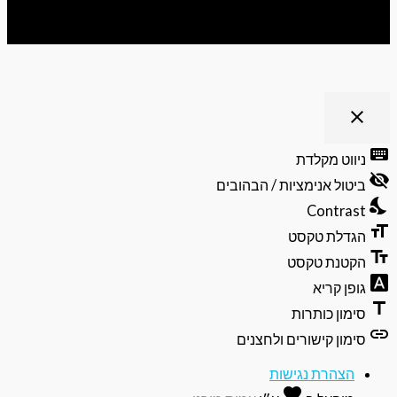
ריט נגישות
close
פתיחה
וסגירה
keyb
ניווט מקלדת
של
visibili
תפריט
ביטול אנימציות / הבהובים
הנגישות
nights
Contrast
format
הגדלת טקסט
text_f
הקטנת טקסט
font_do
גופן קריא
ti
סימון כותרות
li
סימון קישורים ולחצנים
הצהרת נגישות
favorite
אהבה