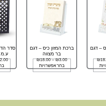
ם.
סוגים.
ניתן
ור
לבחור
את
שרויות
האפשרויות
וד
בעמוד
צר
המוצר
ס – דגם
ברכת המזון כיס – דגם
סדר הדל
בר מצווה
ע.מ 
2.00
₪
18.00
–
₪
3.00
₪
18
יות
בחר אפשרויות
בח