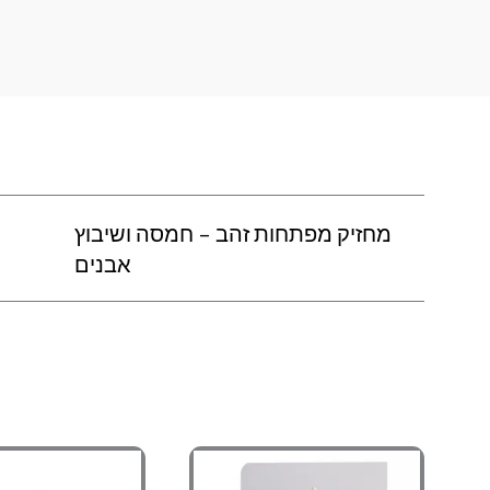
מחזיק מפתחות זהב – חמסה ושיבוץ
אבנים
למוצר
למו
טווח
זה
זה
מחירים:
יש
יש
מספר
מספ
עד