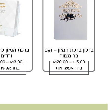
סוגים.
סוגי
ניתן
ניתן
לבחור
לבח
את
את
האפשרויות
האפ
בעמוד
בעמ
המוצר
המו
ברכון ברכת המזון – דגם
ברכת המזון כי
בר מצווה
ורדים
.00
–
₪
3.00
₪
20.00
–
₪
5.00
בחר אפשרויות
בחר אפשרו