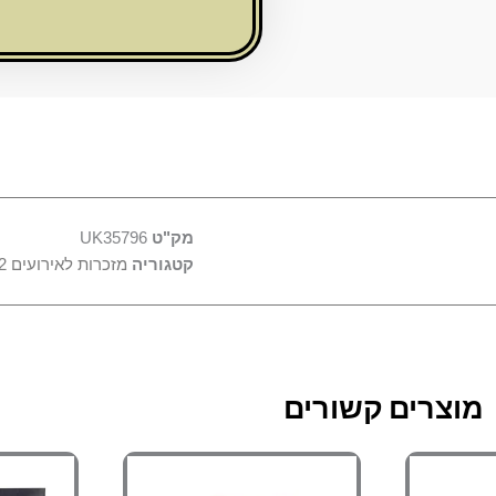
-
חמסה
ושיבוץ
אבנים
מק"ט
UK35796
קטגוריה
מזכרות לאירועים 2
מוצרים קשורים
צר
למוצר
טווח
טווח
זה
מחירים:
מחירים:
יש
ר
מספר
עד
עד