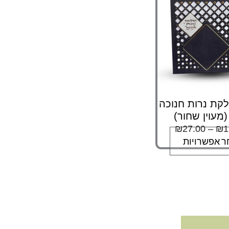
סוגים.
ניתן
לבחור
את
האפשרויות
בעמוד
המוצר
קת נרות חנוכה
(מעוין שחור)
₪
27.00
–
₪
1
ר אפשרויות