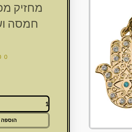
מחזיק מפ
חמסה וש
00
כמות
של
מחזיק
מפתחות
הוספה 
זהב