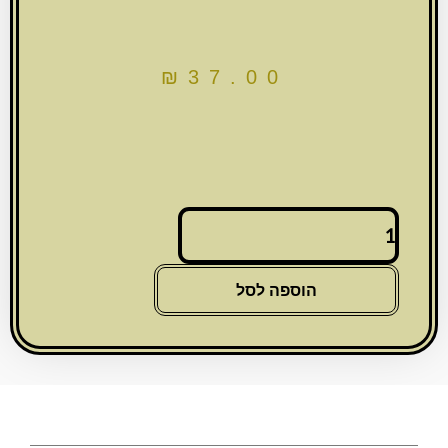
₪
37.00
כמות
של
מחזיק
מפתחות
הוספה לסל
זהב
עם
לולאה
מזל
ברכה
והצלחה
ושיבוץ