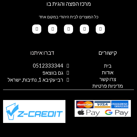
מרכז הפצה והגית בו
כל המוצרים לבית היהודי במקום אחד
G
T
I
F
W
o
i
n
a
h
קישורים
דברו איתנו
o
k
s
c
a
g
t
t
e
t
l
o
a
b
s
בית
0512333344
e
k
g
o
a
אודות
p
o
r
גם בווצאפ
a
k
p
צרו קשר
רבי עקיבא 1, נתיבות, ישראל
m
מדיניות פרטיות
סל הקניות
0
אין עדיין מוצרים בסל... מחכים לך ;)