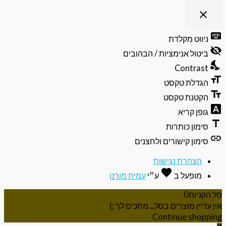
close
פתיחה
וסגירה
keyb
ניווט מקלדת
של
visibili
תפריט
ביטול אנימציות / הבהובים
הנגישות
nights
Contrast
format
הגדלת טקסט
text_f
הקטנת טקסט
font_do
גופן קריא
ti
סימון כותרות
li
סימון קישורים ולחצנים
הצהרת נגישות
favorite
אהבה
מופעל ב
ע״י
עמית מורנו
 הקניות
0
ן עדיין מוצרים בסל... מחכים לך ;)
Continue shoppi