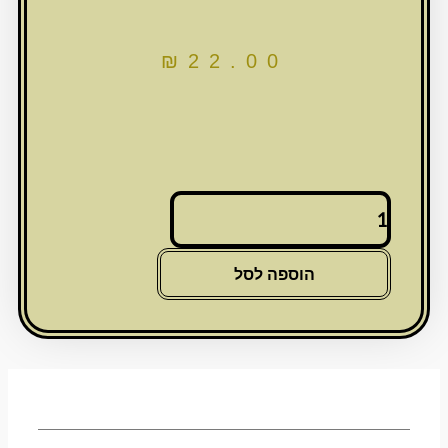
₪
22.00
כמות
של
מחזיק
מפתחות
הוספה לסל
ניקל
-
מגן
דוד
ושיבוץ
אבנים