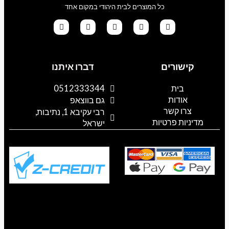
כל המוצרים לבית היהודי במקום אחד
G
T
I
F
W
o
i
n
a
h
קישורים
דברו איתנו
o
k
s
c
a
g
t
t
e
t
l
o
a
b
s
בית
0512333344
e
k
g
o
a
אודות
p
o
r
גם בווצאפ
a
k
p
צרו קשר
רבי עקיבא 1, נתיבות,
m
מדיניות פרטיות
ישראל
ריט נגישות