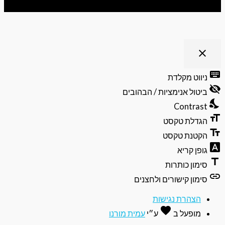
close
פתיחה
וסגירה
keyb
ניווט מקלדת
של
visibili
תפריט
ביטול אנימציות / הבהובים
הנגישות
nights
Contrast
format
הגדלת טקסט
text_f
הקטנת טקסט
font_do
גופן קריא
ti
סימון כותרות
li
סימון קישורים ולחצנים
הצהרת נגישות
favorite
אהבה
מופעל ב
ע״י
עמית מורנו