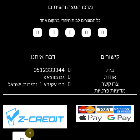
מרכז הפצה והגית בו
כל המוצרים לבית היהודי במקום אחד
G
T
I
F
W
o
i
n
a
h
קישורים
דברו איתנו
o
k
s
c
a
g
t
t
e
t
l
o
a
b
s
בית
0512333344
e
k
g
o
a
אודות
p
o
r
גם בווצאפ
a
k
p
צרו קשר
רבי עקיבא 1, נתיבות, ישראל
m
מדיניות פרטיות
0