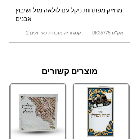
מחזיק מפתחות ניקל עם לולאה מזל ושיבוץ
אבנים
מק"ט
UK35775
קטגוריה
מזכרות לאירועים 2
מוצרים קשורים
למוצר
טווח
למוצר
טווח
מחירים:
מחירים:
זה
זה
יש
יש
עד
עד
מספר
מספר
סוגים.
סוגים.
ניתן
ניתן
לבחור
לבחור
את
את