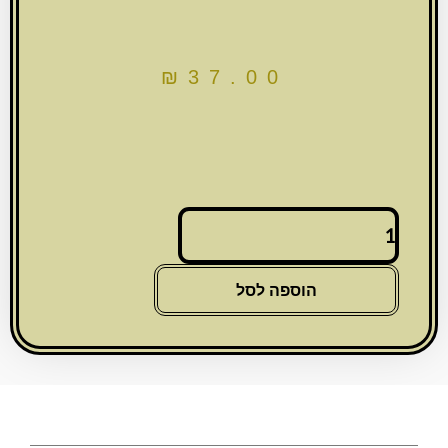
₪
37.00
כמות
של
מחזיק
מפתחות
הוספה לסל
ניקל
עם
לולאה
מזל
ושיבוץ
אבנים