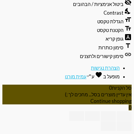
visibili
תפריט
ביטול אנימציות / הבהובים
הנגישות
nights
Contrast
format
הגדלת טקסט
text_f
הקטנת טקסט
font_do
גופן קריא
ti
סימון כותרות
li
סימון קישורים ולחצנים
הצהרת נגישות
favorite
אהבה
מופעל ב
ע״י
עמית מורנו
 הקניות
0
ן עדיין מוצרים בסל... מחכים לך ;)
Continue shoppi