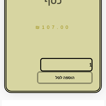
כסף
₪
107.00
כמות
של
חסיד
יושב
הוספה לסל
מפוליריזן
מוכסף
ואמייל
עם
רגלי