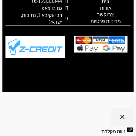
בית
0512333344
e
k
g
o
a
אודות
p
o
r
גם בווצאפ
a
k
p
צרו קשר
רבי עקיבא 1, נתיבות,
m
מדיניות פרטיות
ישראל
ריט נגישות
close
פתיחה
וסגירה
keyb
ניווט מקלדת
של