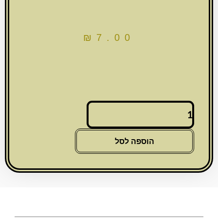
₪
7.00
כמות
של
מגנט
מקרמיקה
הוספה לסל
חמסה
"ירושלים"
אנגלית
8X6
ס"מ