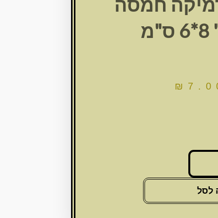
מיקה חמסה
"מ
₪
7.0
 לסל