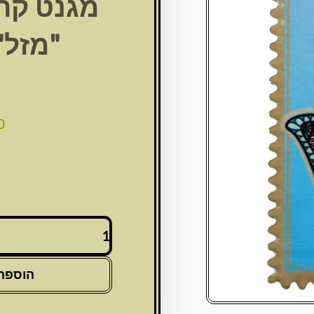
מגנט קר
"מזל" 8*6 ס
0
כמות
של
מגנט
קרמיקה
הוספה
חמסה
"מזל"