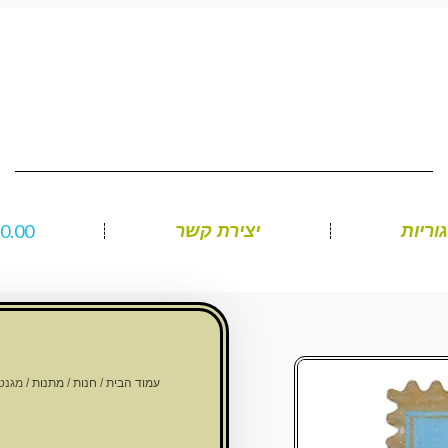
₪
0.00
וריות
יצירת קשר
עמוד הבית
/
חנות
/
מתנות
/ מגנט ק