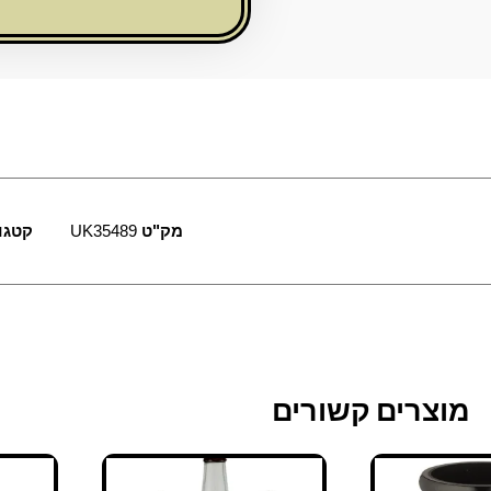
8*6
ס"מ
מק"ט
UK35489
קטגו
מוצרים קשורים