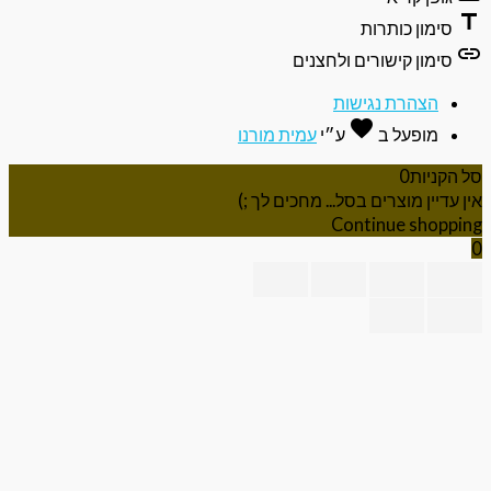
ti
סימון כותרות
li
סימון קישורים ולחצנים
הצהרת נגישות
favorite
אהבה
מופעל ב
ע״י
עמית מורנו
 הקניות
0
ן עדיין מוצרים בסל... מחכים לך ;)
Continue shoppi