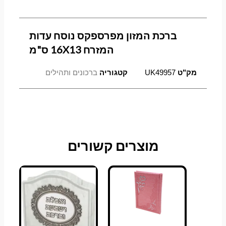
ס"מ
ברכת המזון מפרספקס נוסח עדות
המזרח 16X13 ס"מ
מק"ט
UK49957
קטגוריה
ברכונים ותהילים
למוצר
למוצר
טווח
טווח
מוצרים קשורים
זה
זה
מחירים:
מחירים:
יש
יש
מספר
מספר
עד
עד
סוגים.
סוגים.
ניתן
ניתן
לבחור
לבחור
את
את
האפשרויות
האפשרויות