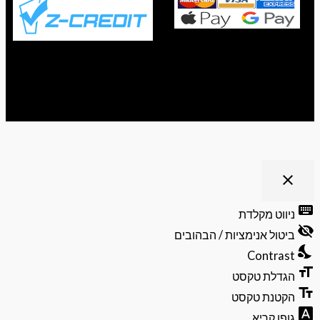
ריט נגישות
close
פתיחה
וסגירה
keyb
ניווט מקלדת
של
visibili
תפריט
ביטול אנימציות / הבהובים
הנגישות
nights
Contrast
format
הגדלת טקסט
text_f
הקטנת טקסט
font_do
גופן קריא