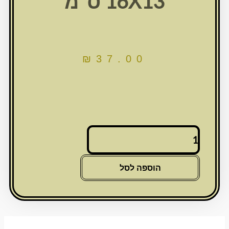
16X13 ס"מ
₪
37.00
כמות
של
ברכת
המזון
הוספה לסל
מפרספקס
נוסח
עדות
המזרח
16X13