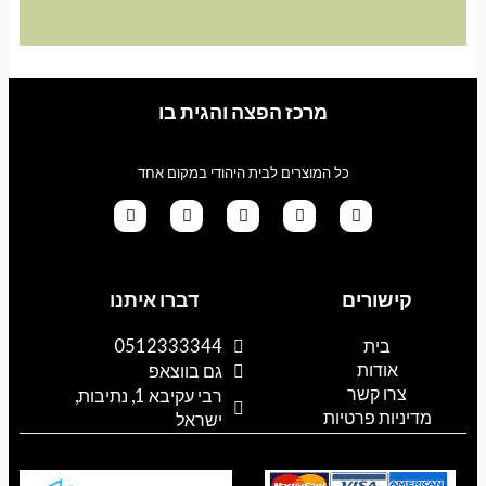
מרכז הפצה והגית בו
כל המוצרים לבית היהודי במקום אחד
G
T
I
F
W
o
i
n
a
h
קישורים
דברו איתנו
o
k
s
c
a
g
t
t
e
t
l
o
a
b
s
בית
0512333344
e
k
g
o
a
אודות
p
o
r
גם בווצאפ
a
k
p
צרו קשר
רבי עקיבא 1, נתיבות,
m
מדיניות פרטיות
ישראל