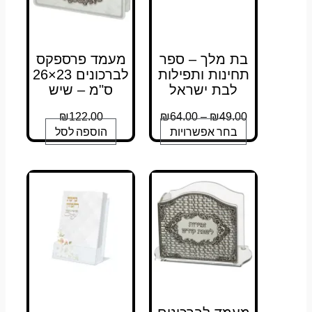
בעמוד
בעמוד
המוצר
המוצר
בת מלך – ספר
מעמד פרספקס
תחינות ותפילות
לברכונים 23×26
לבת ישראל
ס"מ – שיש
₪
122.00
₪
64.00
–
₪
49.00
בחר אפשרויות
הוספה לסל