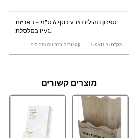
בסלסלת
ספרון תהילים צבע כסף 6 ס"מ – באריזת
PVC בסלסלת
מק"ט
UK51176
קטגוריה
ברכונים ותהילים
מוצרים קשורים
למוצר
למוצר
טווח
טווח
זה
זה
מחירים:
מחירים:
יש
יש
מספר
מספר
עד
עד
סוגים.
סוגים.
ניתן
ניתן
לבחור
לבחור
את
את
האפשרויות
האפשרויות