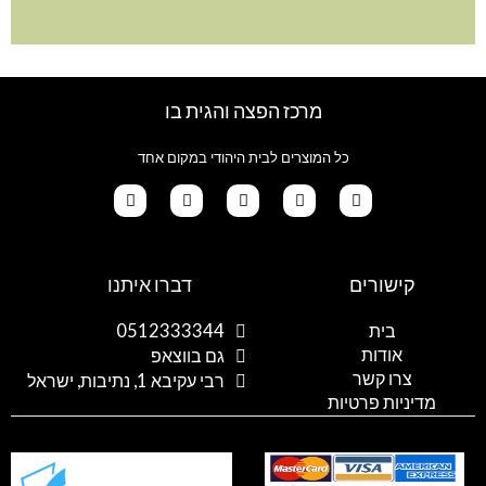
מרכז הפצה והגית בו
כל המוצרים לבית היהודי במקום אחד
G
T
I
F
W
o
i
n
a
h
קישורים
דברו איתנו
o
k
s
c
a
g
t
t
e
t
l
o
a
b
s
בית
0512333344
e
k
g
o
a
אודות
p
o
r
גם בווצאפ
a
k
p
צרו קשר
רבי עקיבא 1, נתיבות, ישראל
m
מדיניות פרטיות