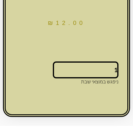
₪
12.00
כמות
של
ספרון
ניפגש במוצאי שבת
תהילים
צבע
כסף
6
ס"מ
-
באריזת
PVC