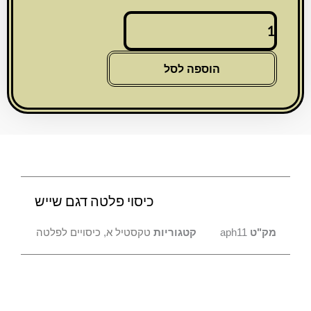
כמות
של
כיסוי
פלטה
הוספה לסל
דגם
שייש
כיסוי פלטה דגם שייש
מק"ט
aph11
קטגוריות
טקסטיל א
,
כיסויים לפלטה