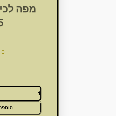
מפה לכיס
45
00
כמות
של
מפה
לכיסוי
הוספה
מצה