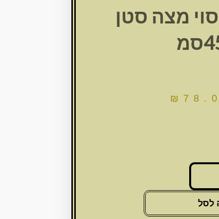
וי מצה סטן
סמ
₪
78.
 לסל