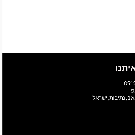
יתנו
051
פ
ישראל