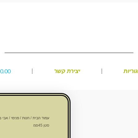
₪
0.00
וריות
יצירת קשר
עמוד הבית
/
חנות
/
פנימי
/
אבי מ
סטן 45סמ