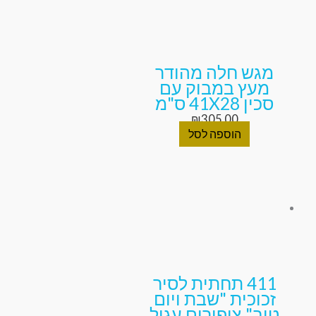
מגש חלה מהודר
מעץ במבוק עם
סכין 41X28 ס"מ
₪
305.00
הוספה לסל
411 תחתית לסיר
זכוכית "שבת ויום
טוב" ציפורים עגול