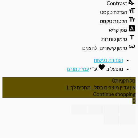
nights
Contrast
format
הגדלת טקסט
text_f
הקטנת טקסט
font_do
גופן קריא
ti
סימון כותרות
li
סימון קישורים ולחצנים
הצהרת נגישות
favorite
אהבה
מופעל ב
ע״י
עמית מורנו
 הקניות
0
ן עדיין מוצרים בסל... מחכים לך ;)
Continue shoppi