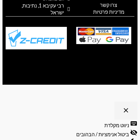
a
k
p
צרו קשר
רבי עקיבא 1, נתיבות,
m
מדיניות פרטיות
ישראל
ריט נגישות
close
פתיחה
וסגירה
keyb
ניווט מקלדת
של
visibili
תפריט
ביטול אנימציות / הבהובים
הנגישות