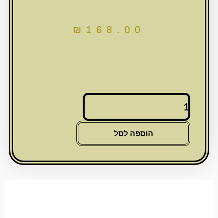
₪
168.00
כמות
של
נטלה
מהודרת
הוספה לסל
קלה
מאלומיניום
בגוון
שחור
ולבן
13ס"מ