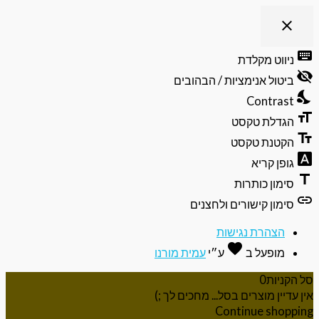
close
פתיחה
וסגירה
keyb
ניווט מקלדת
של
visibili
תפריט
ביטול אנימציות / הבהובים
הנגישות
nights
Contrast
format
הגדלת טקסט
text_f
הקטנת טקסט
font_do
גופן קריא
ti
סימון כותרות
li
סימון קישורים ולחצנים
הצהרת נגישות
favorite
אהבה
מופעל ב
ע״י
עמית מורנו
 הקניות
0
ן עדיין מוצרים בסל... מחכים לך ;)
Continue shoppi