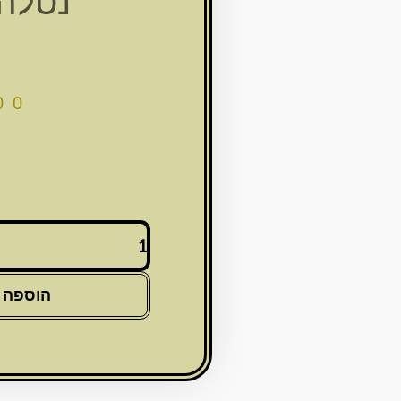
נטלה 
00
כמות
של
נטלה
נרוסטה
הוספה 