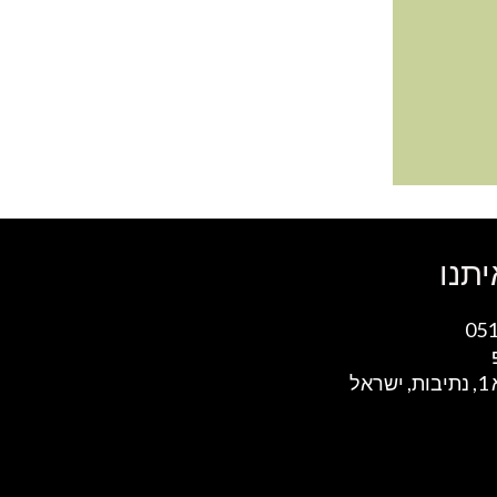
יתנו
05
אל