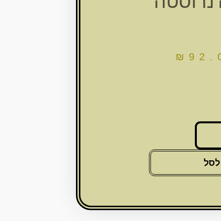
נרוסטה
₪
92.
לסל