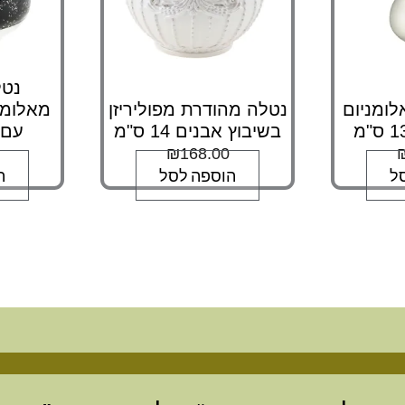
נטל
לומניום
נטלה מהודרת מפוליריזן
מאלומינ
בשיבוץ אבנים 14 ס"מ
עם 
₪
168.00
ל
הוספה לסל
ה