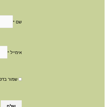
שם
*
אימייל
*
שמור בדפד