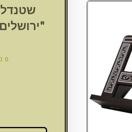
שטנדלר
"ירושלים" 29X36 ס
00
כמות