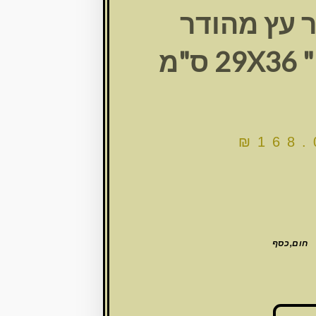
 עץ מהודר
"מ
₪
168.
חום,כסף