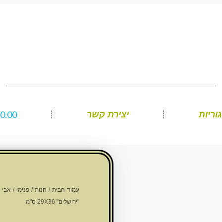
₪
0.00
וריות
יצירת קשר
עמוד הבית
/
חנות
/
פנימי
/
אבי 
"ירושלים" 29X36 ס"מ