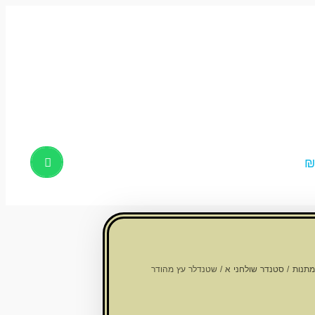
Products
search
מתנות
/
סטנדר שולחני א
/ שטנדלר עץ מהודר