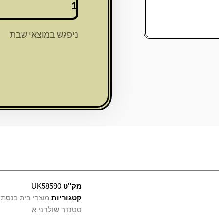
של
שטנדלר
עץ
ניפגש במוצאי שבת
מהודר
"ירושלים"
29X36
ס"מ
מק"ט
UK58590
קטגוריות
מוצרי בית כנסת 
סטנדר שולחני א