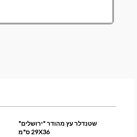
שטנדלר עץ מהודר "ירושלים"
29X36 ס"מ