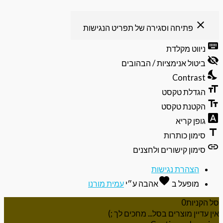
פתיחה וסגירה של תפריט הנגישות
ט מקלדת
ל אנימציות / הבהובים
Contr
לת טקסט
נת טקסט
 קריא
ן כותרות
ן קישורים ולחצנים
הרת נגישות
favorite
פעל ב
אהבה
ע״י
עמית מורנו
ת
0
 מוצרים בסל... מחכים לך ;)