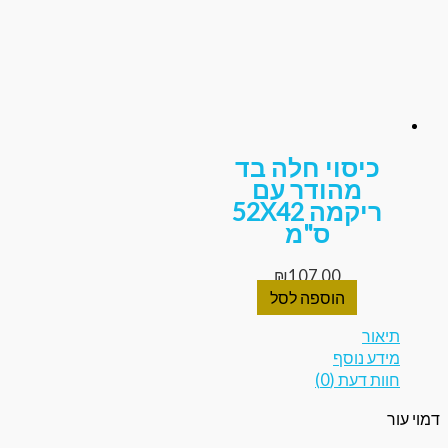
כיסוי חלה בד
מהודר עם
ריקמה 52X42
ס"מ
₪
107.00
הוספה לסל
אור
דע נוסף
ת דעת (0)