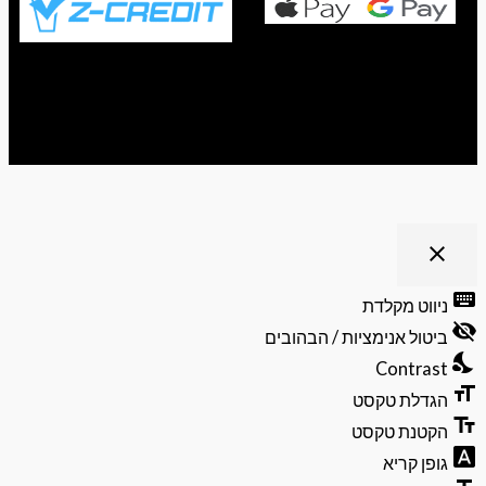
ריט נגישות
close
פתיחה
וסגירה
keyb
ניווט מקלדת
של
visibili
תפריט
ביטול אנימציות / הבהובים
הנגישות
nights
Contrast
format
הגדלת טקסט
text_f
הקטנת טקסט
font_do
גופן קריא