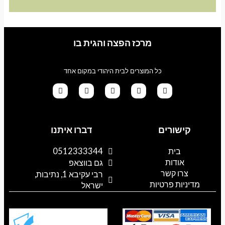
מרכז הפצה והגית בו
כל המוצרים לבית היהודי במקום אחד
G
T
I
F
W
o
i
n
a
h
קישורים
דברו איתנו
o
k
s
c
a
g
t
t
e
t
l
o
a
b
s
בית
0512333344
e
k
g
o
a
אודות
p
o
r
גם בווצאפ
a
k
p
צרו קשר
רבי עקיבא 1, נתיבות,
m
מדיניות פרטיות
ישראל