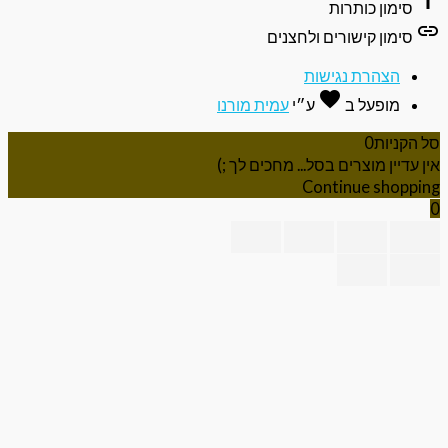
ti
סימון כותרות
li
סימון קישורים ולחצנים
הצהרת נגישות
favorite
אהבה
מופעל ב
ע״י
עמית מורנו
 הקניות
0
ן עדיין מוצרים בסל... מחכים לך ;)
Continue shoppi