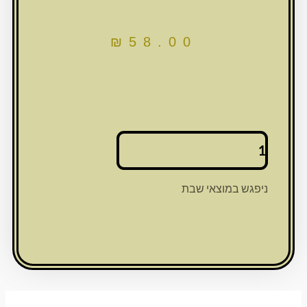
₪
58.00
כמות
של
כיסוי
חלה
ניפגש במוצאי שבת
עם
הדפסה
צבעונית
42*52
ס"מ