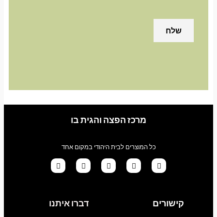
מרכז הפצה והגית בו
כל המוצרים לבית היהודי במקום אחד
G
T
I
F
W
o
i
n
a
h
קישורים
דברו איתנו
o
k
s
c
a
g
t
t
e
t