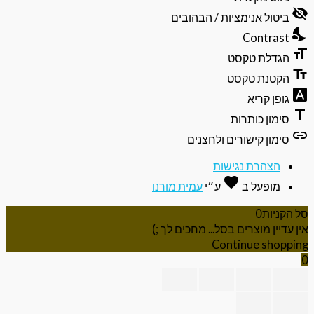
של
visibili
תפריט
ביטול אנימציות / הבהובים
הנגישות
nights
Contrast
format
הגדלת טקסט
text_f
הקטנת טקסט
font_do
גופן קריא
ti
סימון כותרות
li
סימון קישורים ולחצנים
הצהרת נגישות
favorite
אהבה
מופעל ב
ע״י
עמית מורנו
 הקניות
0
ן עדיין מוצרים בסל... מחכים לך ;)
Continue shoppi